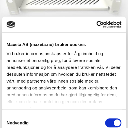
Maxeta AS (maxeta.no) bruker cookies
Vi bruker informasjonskapsler for å gi innhold og
annonser et personlig preg, for å levere sosiale
mediefunksjoner og for å analysere trafikken vår. Vi deler
dessuten informasjon om hvordan du bruker nettstedet
Se dokumenter
vårt, med partnerne våre innen sosiale medier,
annonsering og analysearbeid, som kan kombinere den
med annen informasjon du har gjort tilgjengelig for dem,
Dokumenter
eller som de har samlet inn gjennom din bruk av
tjenestene deres.
S
FDV Dokumentasjon
Nødvendig
a