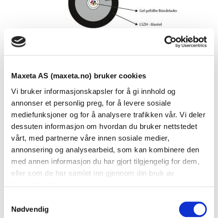
Maxeta AS (maxeta.no) bruker cookies
Vi bruker informasjonskapsler for å gi innhold og
annonser et personlig preg, for å levere sosiale
mediefunksjoner og for å analysere trafikken vår. Vi deler
dessuten informasjon om hvordan du bruker nettstedet
Se dokumenter
vårt, med partnerne våre innen sosiale medier,
annonsering og analysearbeid, som kan kombinere den
med annen informasjon du har gjort tilgjengelig for dem,
Dokumenter
eller som de har samlet inn gjennom din bruk av
tjenestene deres.
S
FDV Dokumentasjon
Nødvendig
a