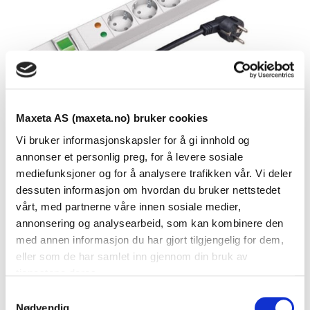
Maxeta AS (maxeta.no) bruker cookies
Vi bruker informasjonskapsler for å gi innhold og
annonser et personlig preg, for å levere sosiale
mediefunksjoner og for å analysere trafikken vår. Vi deler
dessuten informasjon om hvordan du bruker nettstedet
Se dokumenter
vårt, med partnerne våre innen sosiale medier,
annonsering og analysearbeid, som kan kombinere den
med annen informasjon du har gjort tilgjengelig for dem,
Dokumenter
eller som de har samlet inn gjennom din bruk av
tjenestene deres.
S
Nødvendig
FDV Dokumentasjon