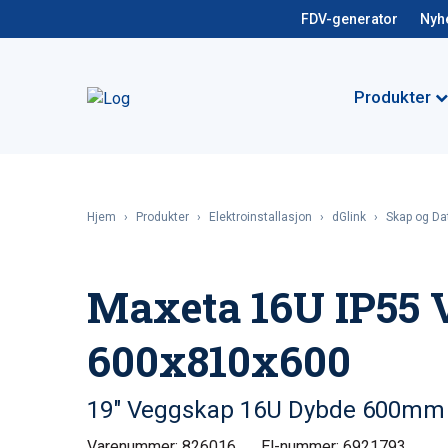
FDV-generator
Nyh
Produkter
Hjem
›
Produkter
›
Elektroinstallasjon
›
dGlink
›
Skap og Da
Maxeta 16U IP55 
600x810x600
19" Veggskap 16U Dybde 600mm 
Varenummer: 826016
El-nummer: 6921793