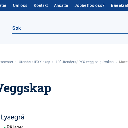
eter
Om oss
Kontakt
Ansatte
Jobbe hos oss?
Bærekraf
tasenter
›
Utendørs IPXX skap
›
19" Utendørs/IPXX vegg og gulvskap
›
Maxe
Veggskap
Lysegrå
På lager