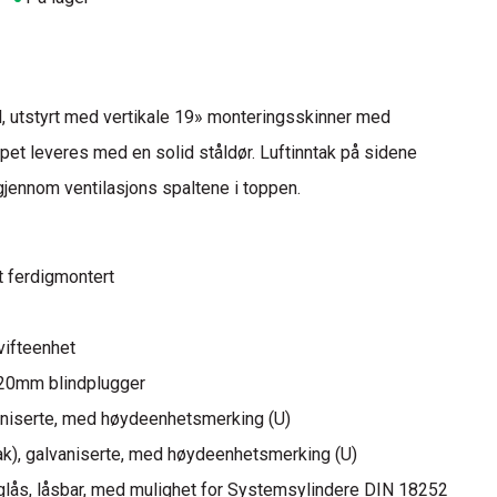
ål, utstyrt med vertikale 19» monteringsskinner med
kapet leveres med en solid ståldør. Luftinntak på sidene
 gjennom ventilasjons spaltene i toppen.
t ferdigmontert
ifte­enhet
Ø20mm blindplugger
lvaniserte, med høydeenhetsmerking (U)
 bak), galvaniserte, med høydeenhetsmerking (U)
nglås, låsbar, med mulighet for Systemsylindere DIN 18252