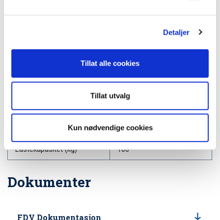
Spesifikasjoner
l
g
Rastermål
19"
Detaljer
Bredde (mm)
600
Tillat alle cookies
Høyde (mm)
1000
Dybde (mm)
600
Tillat utvalg
Rack unit kapasitet
20U
Kun nødvendige cookies
IP-grad
55
Lastekapasitet (kg)
100
Dokumenter
FDV Dokumentasjon