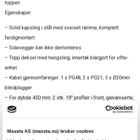
toppen.
Egenskaper:
– Solid kapsling i stål med sveiset ramme, komplett
ferdigmontert
– Sidevegger kan ikke demonteres
– Topp deksel med hengsling; innertak klargjort for vifte­
enhet
– Kabel gjennomføringer: 1 x PG48, 2 x PG21, 3 x Ø20mm
blindplugger
– For dybde 450 mm: 2 stk. 19″ profiler i front, galvaniserte,
med høydeenhetsmerking (U)
– For dybde 600 mm: 4 stk. 19″ profiler (2 front, 2 bak),
galvaniserte, med høydeenhetsmerking (U)
Maxeta AS (maxeta.no) bruker cookies
– Frontdør i stål med forsterkning og 3-punkts stanglås,