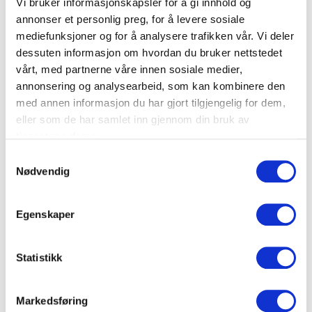
Vi bruker informasjonskapsler for å gi innhold og
låsbar, med mulighet for Systemsylindere DIN 18252 /
annonser et personlig preg, for å levere sosiale
mediefunksjoner og for å analysere trafikken vår. Vi deler
EN1303
dessuten informasjon om hvordan du bruker nettstedet
– Alle innvendige skapdeler er fullstendig jordet
vårt, med partnerne våre innen sosiale medier,
– Maks. belastning: 100 kg
annonsering og analysearbeid, som kan kombinere den
med annen informasjon du har gjort tilgjengelig for dem,
– Farge: RAL 7035, lysegrå
eller som de har samlet inn gjennom din bruk av
– Tetthetsgrad: IP55
tjenestene deres.
S
Dimensjoner og vekt:
Nødvendig
a
m
– Mål (B x H x D): 600 x 1000 x 600 mm
t
Egenskaper
– Vekt: 52 kg
y
k
k
Statistikk
Teknisk informasjon
e
v
Markedsføring
a