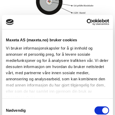
Maxeta AS (maxeta.no) bruker cookies
Vi bruker informasjonskapsler for å gi innhold og
annonser et personlig preg, for å levere sosiale
mediefunksjoner og for å analysere trafikken vår. Vi deler
dessuten informasjon om hvordan du bruker nettstedet
Se dokumenter
vårt, med partnerne våre innen sosiale medier,
annonsering og analysearbeid, som kan kombinere den
med annen informasjon du har gjort tilgjengelig for dem,
Dokumenter
eller som de har samlet inn gjennom din bruk av
tjenestene deres.
S
FDV Dokumentasjon
Nødvendig
a