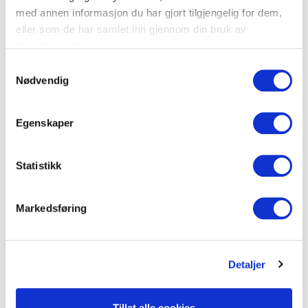
Blindlokk medfølger.
med annen informasjon du har gjort tilgjengelig for dem,
eller som de har samlet inn gjennom din bruk av
Kun for innvendig montering.
tjenestene deres.
Mål: 95x100x15mm
S
Nødvendig
a
m
Dokumenter
t
Egenskaper
y
k
FDV Dokumentasjon
k
Statistikk
e
v
Produktark
Markedsføring
a
l
g
LEGG TIL I KURV
Detaljer
Tillat alle cookies