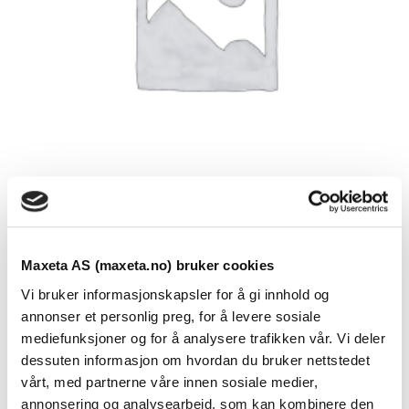
Maxeta AS (maxeta.no) bruker cookies
Se dokumenter
Vi bruker informasjonskapsler for å gi innhold og
Abonnementboks Fiber 2 Port 1xSC/APC
annonser et personlig preg, for å levere sosiale
mediefunksjoner og for å analysere trafikken vår. Vi deler
Ferdig hull for standard veggboks RS16.
dessuten informasjon om hvordan du bruker nettstedet
vårt, med partnerne våre innen sosiale medier,
2xSC Simplex eller 2xLC Duplex.
annonsering og analysearbeid, som kan kombinere den