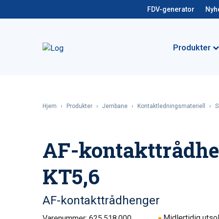
FDV-generator
Nyh
Produkter
Hjem
›
Produkter
›
Jernbane
›
Kontaktledningsmateriell
›
S
AF-kontakttrådh
KT5,6
AF-kontakttrådhenger
Midlertidig utso
Varenummer: 625.518.000