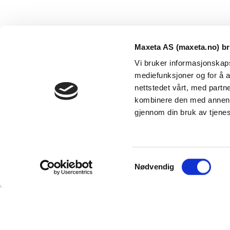
Maxeta AS (maxeta.no) br
Vi bruker informasjonskapsl
mediefunksjoner og for å a
nettstedet vårt, med part
kombinere den med annen in
Maxeta AS har forsynt Norge med elektro-tekniske
gjennom din bruk av tjene
produkter helt siden 1960.
The Trancperancy Act
S
© 2026 Maxeta AS. Alle rettigheter reservert.
Nødvendig
a
m
t
y
Vi bruker informasjonskapsler (cookies). Ved at du fortset
dette.
Les mer om personvern og vårt bruk av informas
k