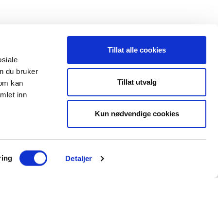
Tillat alle cookies
osiale
n du bruker
 oss
Leveranseområder
Tillat utvalg
som kan
mlet inn
35 91 40 00
Elektroinstallasjon
a@maxeta.no
Kun nødvendige cookies
Elforsyning
Jernbane
Helse og omsorg
ring
Detaljer