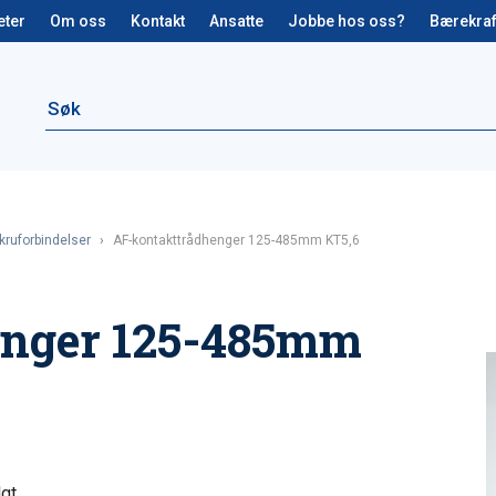
eter
Om oss
Kontakt
Ansatte
Jobbe hos oss?
Bærekraf
kruforbindelser
›
AF-kontakttrådhenger 125-485mm KT5,6
enger 125-485mm
lgt