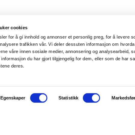
uker cookies
er for å gi innhold og annonser et personlig preg, for å levere s
nalysere trafikken vår. Vi deler dessuten informasjon om hvorda
Hovedkontor
Kontakt
nerne våre innen sosiale medier, annonsering og analysearbeid, 
formasjon du har gjort tilgjengelig for dem, eller som de har sa
Maxeta AS
Telefon:
+47 
stene deres.
Amtmand Aallsgate 89
Epost:
maxet
N-3716 Skien - Norge
Åpningstider
Egenskaper
Man - fre 0800 - 1600
Statistikk
Markedsfø
ter å bruke maxeta.no, forutsetter vi at du samtykker til
jonskapsler her.