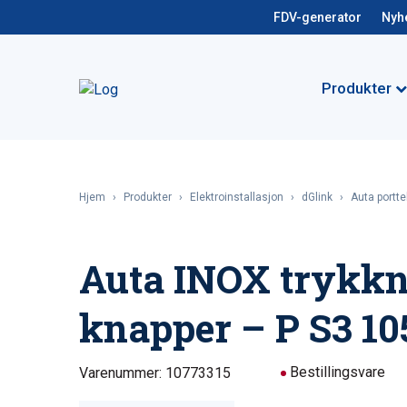
FDV-generator
Nyh
Produkter
Hjem
›
Produkter
›
Elektroinstallasjon
›
dGlink
›
Auta portte
Auta INOX trykkn
knapper – P S3 10
Bestillingsvare
Varenummer: 10773315