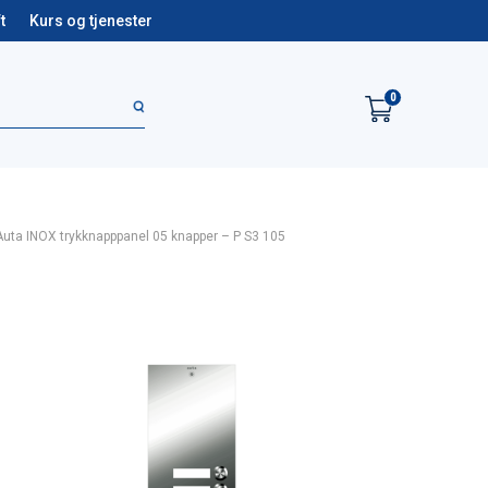
t
Kurs og tjenester
0
Auta INOX trykknapppanel 05 knapper – P S3 105