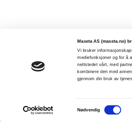
Maxeta AS (maxeta.no) br
Vi bruker informasjonskapsl
mediefunksjoner og for å a
nettstedet vårt, med part
kombinere den med annen in
Maxeta AS har forsynt Norge med elektro-tekniske
gjennom din bruk av tjene
produkter helt siden 1960.
The Trancperancy Act
S
© 2026 Maxeta AS. Alle rettigheter reservert.
Nødvendig
a
m
t