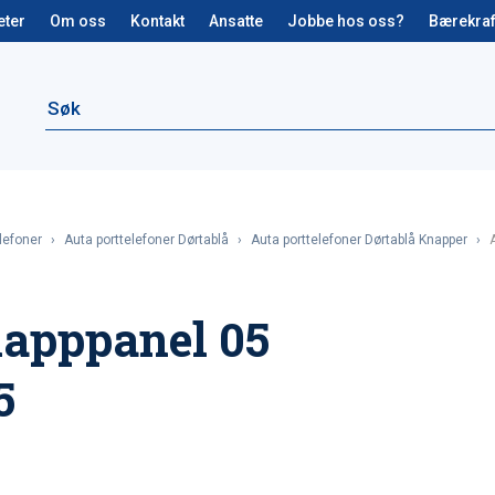
eter
Om oss
Kontakt
Ansatte
Jobbe hos oss?
Bærekraf
lefoner
›
Auta porttelefoner Dørtablå
›
Auta porttelefoner Dørtablå Knapper
›
apppanel 05
5