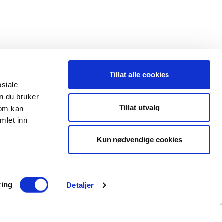
Tillat alle cookies
osiale
n du bruker
 oss
Leveranseområder
Tillat utvalg
som kan
mlet inn
35 91 40 00
Elektroinstallasjon
a@maxeta.no
Kun nødvendige cookies
Elforsyning
Jernbane
Helse og omsorg
ring
Detaljer