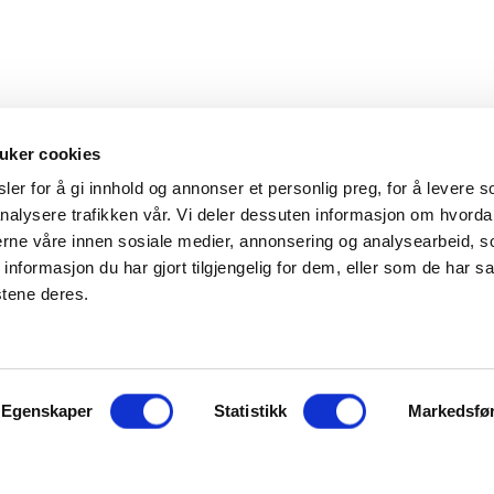
uker cookies
er for å gi innhold og annonser et personlig preg, for å levere s
nalysere trafikken vår. Vi deler dessuten informasjon om hvorda
Hovedkontor
Kontakt
nerne våre innen sosiale medier, annonsering og analysearbeid, 
formasjon du har gjort tilgjengelig for dem, eller som de har sa
Maxeta AS
Telefon:
+47 
stene deres.
Amtmand Aallsgate 89
Epost:
maxet
N-3716 Skien - Norge
Åpningstider
Egenskaper
Man - fre 0800 - 1600
Statistikk
Markedsfø