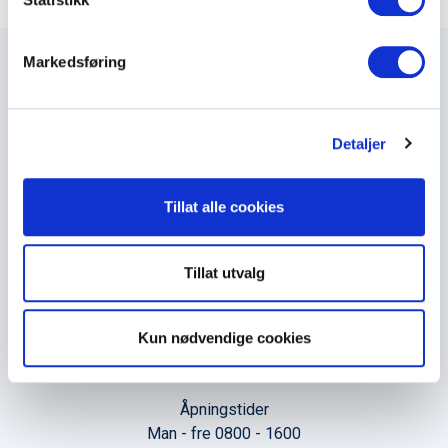
e
v
Markedsføring
a
l
g
Maxeta AS har forsynt Norge med elektro-tekniske
Detaljer
produkter helt siden 1960.
The Trancperancy Act
Tillat alle cookies
Hovedkontor
Tillat utvalg
Maxeta AS
Amtmand Aallsgate 89
Kun nødvendige cookies
N-3716 Skien - Norge
Åpningstider
Man - fre 0800 - 1600