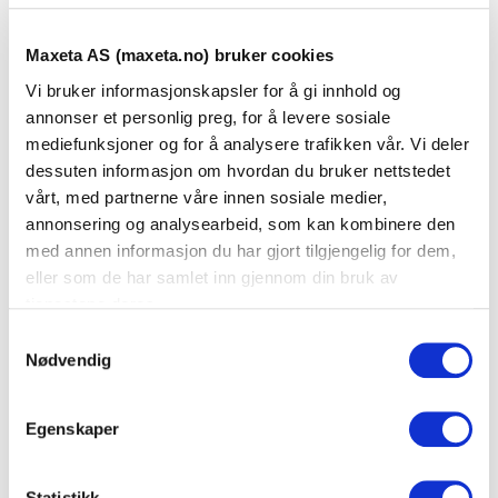
Maxeta AS (maxeta.no) bruker cookies
Se dokumenter
Vi bruker informasjonskapsler for å gi innhold og
annonser et personlig preg, for å levere sosiale
Dokumenter
mediefunksjoner og for å analysere trafikken vår. Vi deler
dessuten informasjon om hvordan du bruker nettstedet
vårt, med partnerne våre innen sosiale medier,
annonsering og analysearbeid, som kan kombinere den
FDV Dokumentasjon
med annen informasjon du har gjort tilgjengelig for dem,
eller som de har samlet inn gjennom din bruk av
Produktark
tjenestene deres.
S
Nødvendig
a
LEGG TIL I KURV
m
t
Egenskaper
y
k
k
Statistikk