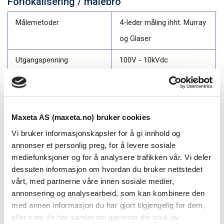
Forlokalisering / målebro
Målemetoder
4-leder måling ihht. Murray
og Glaser
Utgangspenning
100V - 10kVdc
Maks utgangsstrøm
50mA
Nøyaktighet
0.1% av måleresultat
Maxeta AS (maxeta.no) bruker cookies
Kabelseksjoner
50 ulike seksjoner kan
Vi bruker informasjonskapsler for å gi innhold og
defineres
annonser et personlig preg, for å levere sosiale
mediefunksjoner og for å analysere trafikken vår. Vi deler
Spennings- og
Justerbar
dessuten informasjon om hvordan du bruker nettstedet
strømbegrensing
vårt, med partnerne våre innen sosiale medier,
annonsering og analysearbeid, som kan kombinere den
med annen informasjon du har gjort tilgjengelig for dem,
Punktlokalisering / skrittspenningsmetode
eller som de har samlet inn gjennom din bruk av