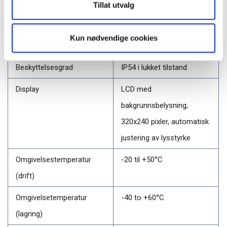
Tillat utvalg
Dataeksport
Automatisk eksport via
USB 2.0
Kun nødvendige cookies
Tekstformat (.txt)
Beskyttelsesgrad
IP54 i lukket tilstand
Display
LCD med
bakgrunnsbelysning,
320x240 pixler, automatisk
justering av lysstyrke
Omgivelsestemperatur
-20 til +50°C
(drift)
Omgivelsetemperatur
-40 to +60°C
(lagring)