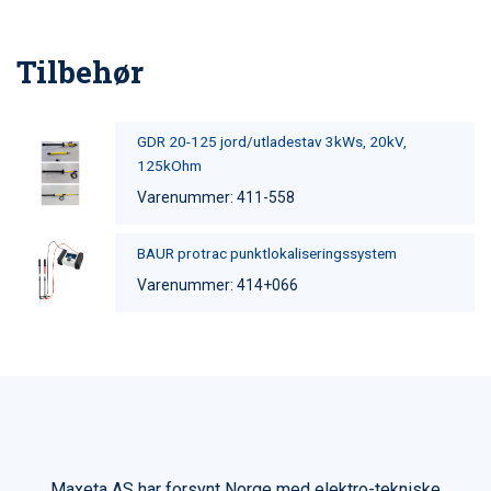
Tilbehør
GDR 20-125 jord/utladestav 3kWs, 20kV,
125kOhm
Varenummer: 411-558
BAUR protrac punktlokaliseringssystem
Varenummer: 414+066
Maxeta AS har forsynt Norge med elektro-tekniske