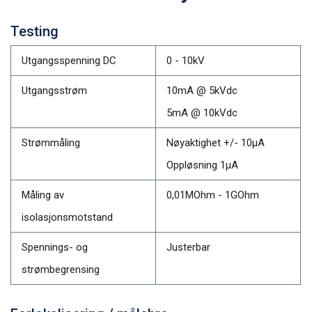
Testing
Utgangsspenning DC
0 - 10kV
Utgangsstrøm
10mA @ 5kVdc
5mA @ 10kVdc
Strømmåling
Nøyaktighet +/- 10µA
Oppløsning 1µA
Måling av
0,01MOhm - 1GOhm
isolasjonsmotstand
Spennings- og
Justerbar
strømbegrensing