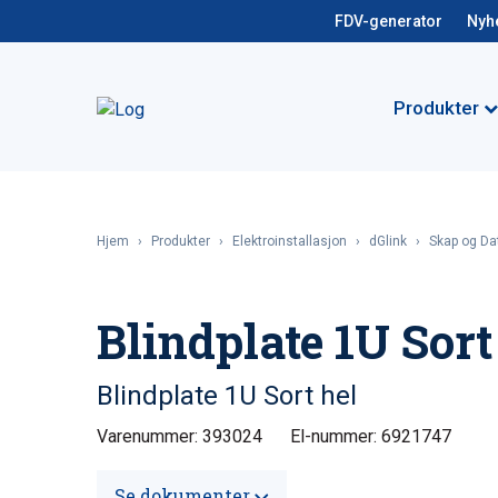
FDV-generator
Nyh
Produkter
Hjem
›
Produkter
›
Elektroinstallasjon
›
dGlink
›
Skap og Da
Blindplate 1U Sort
Blindplate 1U Sort hel
Varenummer: 393024
El-nummer: 6921747
Se dokumenter