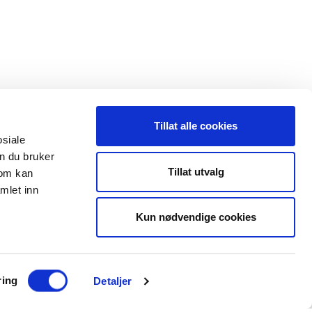
Tillat alle cookies
osiale
n du bruker
 oss
Leveranseområder
Tillat utvalg
som kan
mlet inn
35 91 40 00
Elektroinstallasjon
a@maxeta.no
Kun nødvendige cookies
Elforsyning
Jernbane
Helse og omsorg
ring
Detaljer