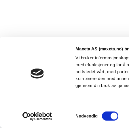
Maxeta AS (maxeta.no) br
Vi bruker informasjonskapsl
mediefunksjoner og for å a
nettstedet vårt, med part
kombinere den med annen in
Maxeta AS har forsynt Norge med elektro-tekniske
gjennom din bruk av tjene
produkter helt siden 1960.
The Trancperancy Act
S
© 2026 Maxeta AS. Alle rettigheter reservert.
Nødvendig
a
m