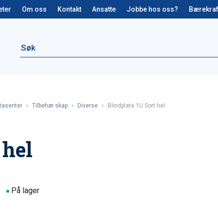
eter
Om oss
Kontakt
Ansatte
Jobbe hos oss?
Bærekraf
tasenter
›
Tilbehør skap
›
Diverse
›
Blindplate 1U Sort hel
 hel
På lager