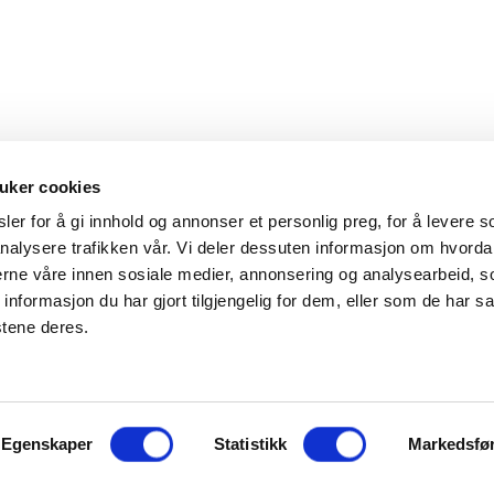
uker cookies
er for å gi innhold og annonser et personlig preg, for å levere s
nalysere trafikken vår. Vi deler dessuten informasjon om hvorda
Hovedkontor
Kontakt
nerne våre innen sosiale medier, annonsering og analysearbeid, 
formasjon du har gjort tilgjengelig for dem, eller som de har sa
Maxeta AS
Telefon:
+47 
stene deres.
Amtmand Aallsgate 89
Epost:
maxet
N-3716 Skien - Norge
Åpningstider
Egenskaper
Man - fre 0800 - 1600
Statistikk
Markedsfø