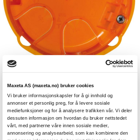
Batibox enkel innfelt - Ø 80 mm
Maxeta AS (maxeta.no) bruker cookies
Se dokumenter
Vi bruker informasjonskapsler for å gi innhold og
annonser et personlig preg, for å levere sosiale
Boks for vegg eller montering i møbler
mediefunksjoner og for å analysere trafikken vår. Vi deler
dessuten informasjon om hvordan du bruker nettstedet
– Ø80 mm
vårt, med partnerne våre innen sosiale medier,
– Brukes til å installere gulvkontakten i alle typer
annonsering og analysearbeid, som kan kombinere den