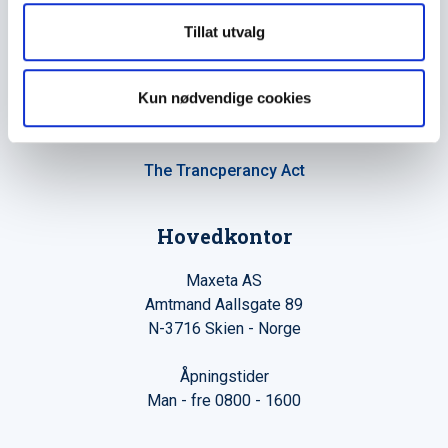
Tillat utvalg
Kun nødvendige cookies
Maxeta AS har forsynt Norge med elektro-tekniske
produkter helt siden 1960.
The Trancperancy Act
Hovedkontor
Maxeta AS
Amtmand Aallsgate 89
N-3716 Skien - Norge
Åpningstider
Man - fre 0800 - 1600