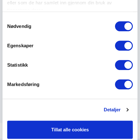
eller som de har samlet inn gjennom din bruk av
tjenestene deres.
S
Varenummer: 332321005
Nødvendig
a
m
Varenummer: 332321007
t
Egenskaper
y
k
Varenummer: 332321006
k
Statistikk
e
v
Gå tilbake til toppen
Markedsføring
a
l
g
Detaljer
Tillat alle cookies