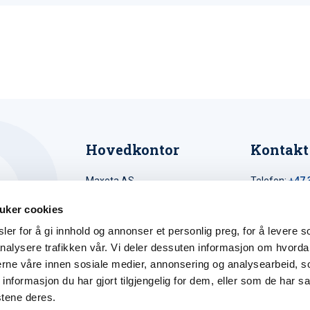
Hovedkontor
Kontakt
Maxeta AS
Telefon:
+47 
Amtmand Aallsgate 89
Epost:
maxet
uker cookies
N-3716 Skien - Norge
er for å gi innhold og annonser et personlig preg, for å levere s
Åpningstider
nalysere trafikken vår. Vi deler dessuten informasjon om hvorda
Man - fre 0800 - 1600
nerne våre innen sosiale medier, annonsering og analysearbeid, 
formasjon du har gjort tilgjengelig for dem, eller som de har sa
stene deres.