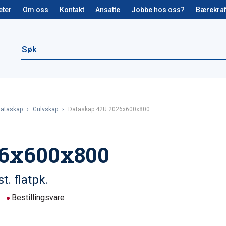
eter
Om oss
Kontakt
Ansatte
Jobbe hos oss?
Bærekraf
ataskap
›
Gulvskap
›
Dataskap 42U 2026x600x800
26x600x800
. flatpk.
Bestillingsvare