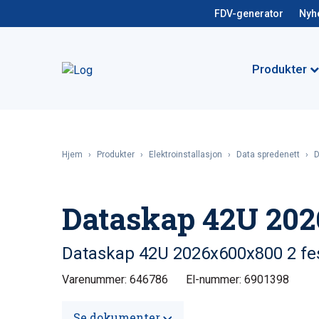
FDV-generator
Nyh
Produkter
Hjem
›
Produkter
›
Elektroinstallasjon
›
Data spredenett
›
D
Dataskap 42U 20
Dataskap 42U 2026x600x800 2 fest
Varenummer: 646786
El-nummer: 6901398
Se dokumenter