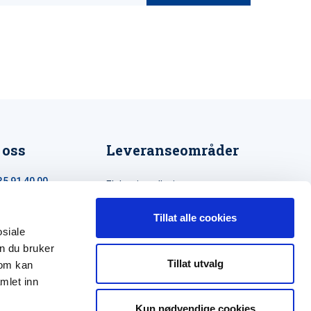
 oss
Leveranseområder
35 91 40 00
Elektroinstallasjon
a@maxeta.no
Elforsyning
Tillat alle cookies
osiale
Jernbane
n du bruker
Helse og omsorg
Tillat utvalg
som kan
mlet inn
Kun nødvendige cookies