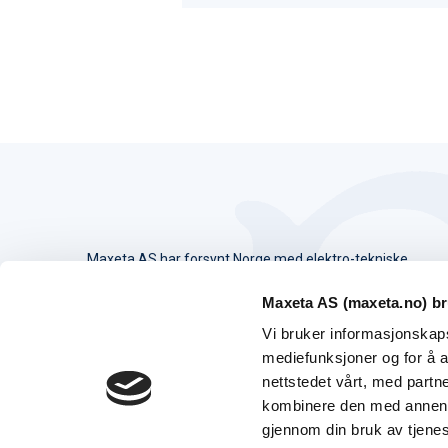
Maxeta AS har forsynt Norge med elektro-tekniske
produkter helt siden 1960.
Maxeta AS (maxeta.no) br
The Trancperancy Act
Vi bruker informasjonskapsl
mediefunksjoner og for å a
© 2026 Maxeta AS. Alle rettigheter reservert.
nettstedet vårt, med part
kombinere den med annen in
gjennom din bruk av tjene