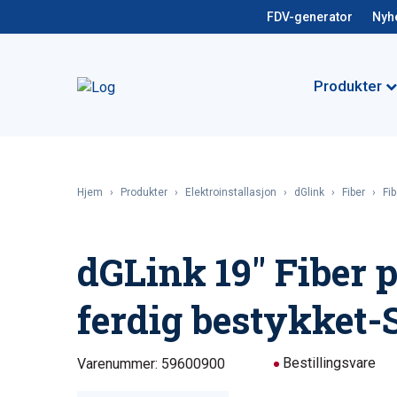
FDV-generator
Nyh
Produkter
Hjem
›
Produkter
›
Elektroinstallasjon
›
dGlink
›
Fiber
›
Fi
dGLink 19″ Fiber p
ferdig bestykket
Bestillingsvare
Varenummer: 59600900