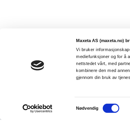
Maxeta AS (maxeta.no) br
Vi bruker informasjonskapsl
mediefunksjoner og for å a
nettstedet vårt, med part
kombinere den med annen in
Maxeta AS har forsynt Norge med elektro-tekniske
gjennom din bruk av tjene
produkter helt siden 1960.
The Trancperancy Act
S
© 2026 Maxeta AS. Alle rettigheter reservert.
Nødvendig
a
m
t