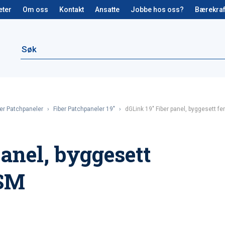
eter
Om oss
Kontakt
Ansatte
Jobbe hos oss?
Bærekraf
ber Patchpaneler
›
Fiber Patchpaneler 19"
›
dGLink 19″ Fiber panel, byggesett fe
anel, byggesett
-SM