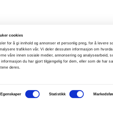
uker cookies
er for å gi innhold og annonser et personlig preg, for å levere s
nalysere trafikken vår. Vi deler dessuten informasjon om hvorda
Hovedkontor
Kontakt
nerne våre innen sosiale medier, annonsering og analysearbeid, 
formasjon du har gjort tilgjengelig for dem, eller som de har sa
Maxeta AS
Telefon:
+47 
stene deres.
Amtmand Aallsgate 89
Epost:
maxet
N-3716 Skien - Norge
Åpningstider
Egenskaper
Man - fre 0800 - 1600
Statistikk
Markedsfø