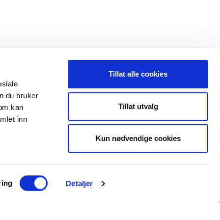
Tillat alle cookies
osiale
n du bruker
 oss
Leveranseområder
Tillat utvalg
som kan
mlet inn
35 91 40 00
Elektroinstallasjon
a@maxeta.no
Kun nødvendige cookies
Elforsyning
Jernbane
Helse og omsorg
ring
Detaljer