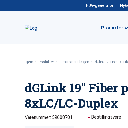
FDV-generator
Nyh
Produkter
Hjem
›
Produkter
›
Elektroinstallasjon
›
dGlink
›
Fiber
›
Fi
dGLink 19″ Fiber 
8xLC/LC-Duplex
Bestillingsvare
Varenummer: 59608781