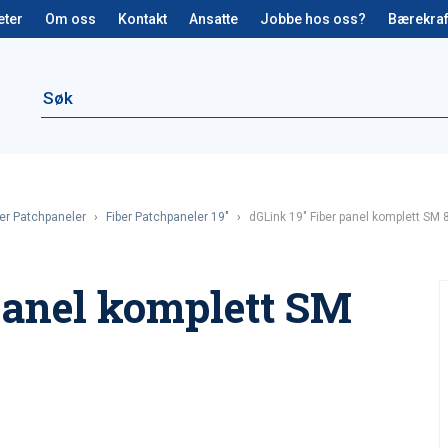
eter
Om oss
Kontakt
Ansatte
Jobbe hos oss?
Bærekraf
ber Patchpaneler
›
Fiber Patchpaneler 19"
›
dGLink 19″ Fiber panel komplett SM
panel komplett SM