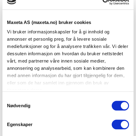
Pakkes 10 stk. pr. boks.
Maxeta AS (maxeta.no) bruker cookies
Vi gjør oppmerksom på at termineringen er VIKTIG på kat
Vi bruker informasjonskapsler for å gi innhold og
6A for å oppnå
annonser et personlig preg, for å levere sosiale
riktig ytelse. Viktig å avmantle ytterkappe så kort som mulig
mediefunksjoner og for å analysere trafikken vår. Vi deler
dessuten informasjon om hvordan du bruker nettstedet
og være
vårt, med partnerne våre innen sosiale medier,
nøye med termineringen.
annonsering og analysearbeid, som kan kombinere den
med annen informasjon du har gjort tilgjengelig for dem,
NB! La folien følge de 4 parrene helt til termineringsblokka.
eller som de har samlet inn gjennom din bruk av
tjenestene deres.
S
Teknisk informasjon
Nødvendig
a
m
Spesifikasjoner
t
Egenskaper
y
Antall uttak
2
k