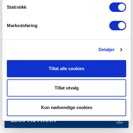
k
Statistikk
Skjerming
FTP
e
v
Farge
Hvit
Markedsføring
a
l
Kategori
6A
g
Detaljer
Dokumenter
Tillat alle cookies
FDV Dokumentasjon
Tillat utvalg
Produktark
Kun nødvendige cookies
LEGG TIL I KURV