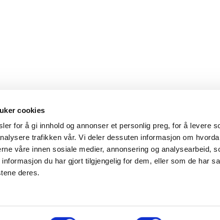
uker cookies
er for å gi innhold og annonser et personlig preg, for å levere s
nalysere trafikken vår. Vi deler dessuten informasjon om hvorda
Hovedkontor
Kontakt
nerne våre innen sosiale medier, annonsering og analysearbeid, 
formasjon du har gjort tilgjengelig for dem, eller som de har sa
Maxeta AS
Telefon:
+47 
stene deres.
Amtmand Aallsgate 89
Epost:
maxet
N-3716 Skien - Norge
Åpningstider