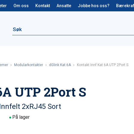
eter
Om oss
Kontakt
Ansatte
Jobbe hos oss?
Bærekraf
temer
›
Modularkontakter
›
dGlink Kat.6A
›
Kontakt Innf Kat 6A UTP 2Port S
6A UTP 2Port S
Innfelt 2xRJ45 Sort
På lager