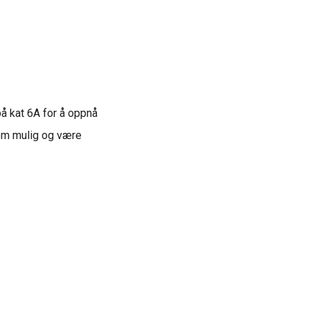
å kat 6A for å oppnå
som mulig og være