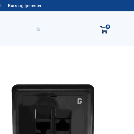
t
Kurs og tjenester
0