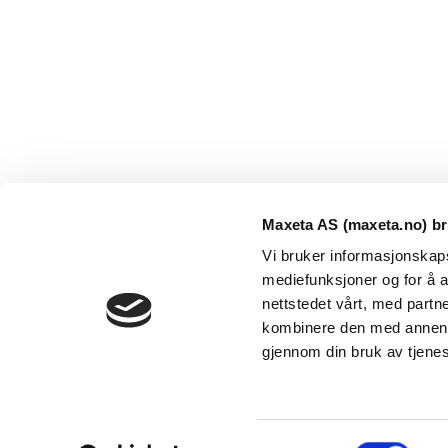
Maxeta AS (maxeta.no) br
Vi bruker informasjonskapsl
mediefunksjoner og for å a
nettstedet vårt, med part
kombinere den med annen in
Maxeta AS har forsynt Norge med elektro-tekniske
gjennom din bruk av tjene
produkter helt siden 1960.
The Trancperancy Act
S
© 2026 Maxeta AS. Alle rettigheter reservert.