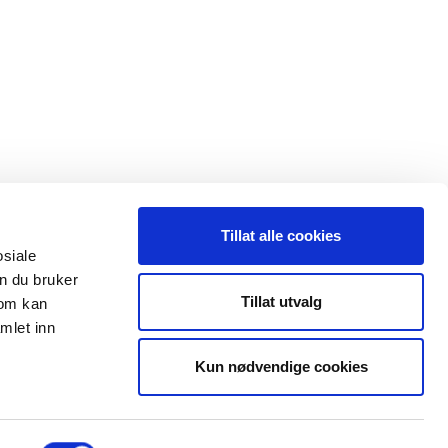
Tillat alle cookies
osiale
n du bruker
 oss
Leveranseområder
Tillat utvalg
som kan
mlet inn
35 91 40 00
Elektroinstallasjon
a@maxeta.no
Kun nødvendige cookies
Elforsyning
Jernbane
Helse og omsorg