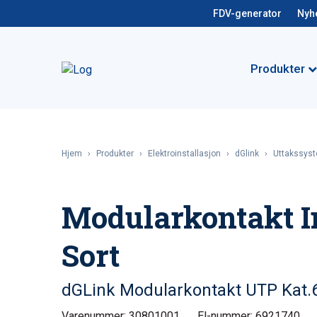
FDV-generator
Nyh
Produkter
Hjem
›
Produkter
›
Elektroinstallasjon
›
dGlink
›
Uttakssys
Modularkontakt I
Sort
dGLink Modularkontakt UTP Kat.6
Varenummer: 30801001
El-nummer: 6921740