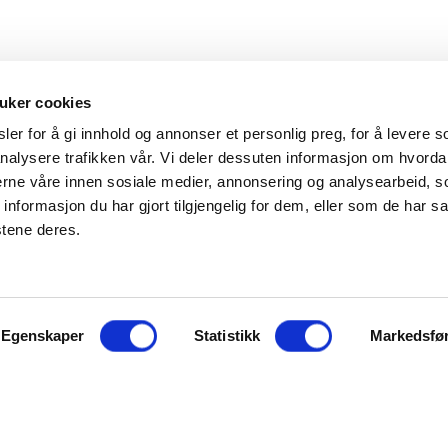
uker cookies
er for å gi innhold og annonser et personlig preg, for å levere s
nalysere trafikken vår. Vi deler dessuten informasjon om hvorda
Hovedkontor
Kontakt
nerne våre innen sosiale medier, annonsering og analysearbeid, 
formasjon du har gjort tilgjengelig for dem, eller som de har sa
Maxeta AS
Telefon:
+47 
stene deres.
Amtmand Aallsgate 89
Epost:
maxet
N-3716 Skien - Norge
Åpningstider
Egenskaper
Man - fre 0800 - 1600
Statistikk
Markedsfø
ter å bruke maxeta.no, forutsetter vi at du samtykker til
jonskapsler her.