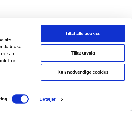
Tillat alle cookies
osiale
n du bruker
 oss
Leveranseområder
Tillat utvalg
som kan
mlet inn
35 91 40 00
Elektroinstallasjon
a@maxeta.no
Kun nødvendige cookies
Elforsyning
Jernbane
Helse og omsorg
ring
Detaljer