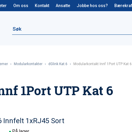
eter
Om oss
Kontakt
Ansatte
Jobbe hos oss?
Bærekraf
temer
›
Modularkontakter
›
dGlink Kat.6
›
Modularkontakt Innf 1Port UTP Kat 6
nnf 1Port UTP Kat 6
 Innfelt 1xRJ45 Sort
På lager