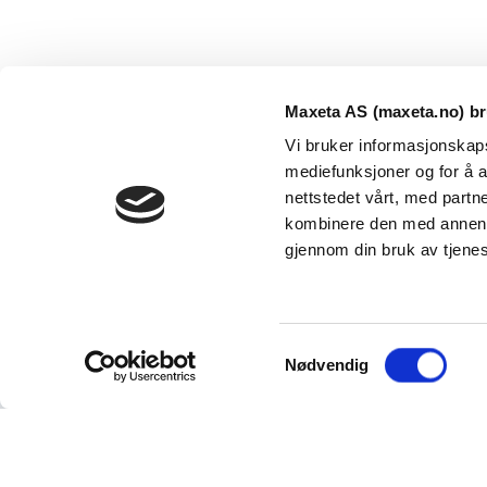
Maxeta AS (maxeta.no) br
Vi bruker informasjonskapsl
mediefunksjoner og for å a
nettstedet vårt, med part
kombinere den med annen in
Maxeta AS har forsynt Norge med elektro-tekniske
gjennom din bruk av tjene
produkter helt siden 1960.
The Trancperancy Act
S
© 2026 Maxeta AS. Alle rettigheter reservert.
Nødvendig
a
m
t
y
Vi bruker informasjonskapsler (cookies). Ved at du fortset
dette.
Les mer om personvern og vårt bruk av informas
k