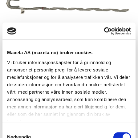
Maxeta AS (maxeta.no) bruker cookies
Vi bruker informasjonskapsler for å gi innhold og
annonser et personlig preg, for å levere sosiale
mediefunksjoner og for å analysere trafikken vår. Vi deler
dessuten informasjon om hvordan du bruker nettstedet
Se dokumenter
vårt, med partnerne våre innen sosiale medier,
annonsering og analysearbeid, som kan kombinere den
med annen informasjon du har gjort tilgjengelig for dem,
Dokumenter
eller som de har samlet inn gjennom din bruk av
tjenestene deres.
S
Nødvendig
FDV Dokumentasjon