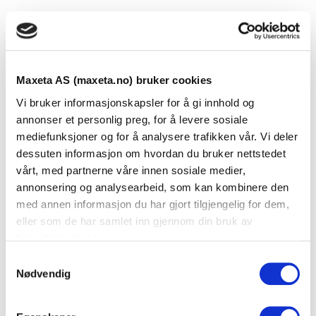
Endeflens for MC170-1ELIF, eloksert
Se dokumenter
Maxeta AS (maxeta.no) bruker cookies
Endeflens for MAXCOMBI 170 innfelt
Vi bruker informasjonskapsler for å gi innhold og
Standard farge: natureloksert (EL)
annonser et personlig preg, for å levere sosiale
Andre farger leveres på forespørsel.
mediefunksjoner og for å analysere trafikken vår. Vi deler
dessuten informasjon om hvordan du bruker nettstedet
vårt, med partnerne våre innen sosiale medier,
Dokumenter
annonsering og analysearbeid, som kan kombinere den
med annen informasjon du har gjort tilgjengelig for dem,
eller som de har samlet inn gjennom din bruk av
tjenestene deres.
FDV Dokumentasjon
S
Nødvendig
a
Produktark
m
t