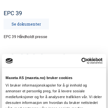
EPC 39
Se dokumenter
EPC 39 Håndholdt presse
Teknisk informasjon
Spesifikasjoner
Maxeta AS (maxeta.no) bruker cookies
Presskraft (kN)
51
Vi bruker informasjonskapsler for å gi innhold og
Bakketype
Block (B)
annonser et personlig preg, for å levere sosiale
mediefunksjoner og for å analysere trafikken vår. Vi deler
Pressområde Al (mm²)
10-150
dessuten informasjon om hvordan du bruker nettstedet