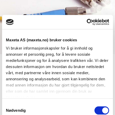
Maxeta AS (maxeta.no) bruker cookies
Vi bruker informasjonskapsler for å gi innhold og
annonser et personlig preg, for å levere sosiale
mediefunksjoner og for å analysere trafikken vår. Vi deler
dessuten informasjon om hvordan du bruker nettstedet
Se dokumenter
vårt, med partnerne våre innen sosiale medier,
annonsering og analysearbeid, som kan kombinere den
med annen informasjon du har gjort tilgjengelig for dem,
Dokumenter
eller som de har samlet inn gjennom din bruk av
tjenestene deres.
S
FDV Dokumentasjon
Nødvendig
a