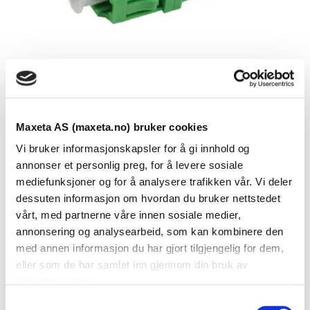
Maxeta AS (maxeta.no) bruker cookies
Vi bruker informasjonskapsler for å gi innhold og
annonser et personlig preg, for å levere sosiale
Se dokumenter
mediefunksjoner og for å analysere trafikken vår. Vi deler
dessuten informasjon om hvordan du bruker nettstedet
vårt, med partnerne våre innen sosiale medier,
annonsering og analysearbeid, som kan kombinere den
Dokumenter
med annen informasjon du har gjort tilgjengelig for dem,
eller som de har samlet inn gjennom din bruk av
tjenestene deres.
FDV Dokumentasjon
S