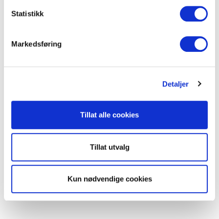
k
k
Statistikk
e
v
Markedsføring
a
l
g
Detaljer
Tillat alle cookies
Tillat utvalg
Kun nødvendige cookies