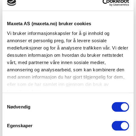
Produktark
Maxeta AS (maxeta.no) bruker cookies
LEGG TIL I KURV
Vi bruker informasjonskapsler for å gi innhold og
annonser et personlig preg, for å levere sosiale
mediefunksjoner og for å analysere trafikken vår. Vi deler
dessuten informasjon om hvordan du bruker nettstedet
vårt, med partnerne våre innen sosiale medier,
annonsering og analysearbeid, som kan kombinere den
med annen informasjon du har gjort tilgjengelig for dem,
eller som de har samlet inn gjennom din bruk av
tjenestene deres.
S
Nødvendig
a
m
t
Egenskaper
y