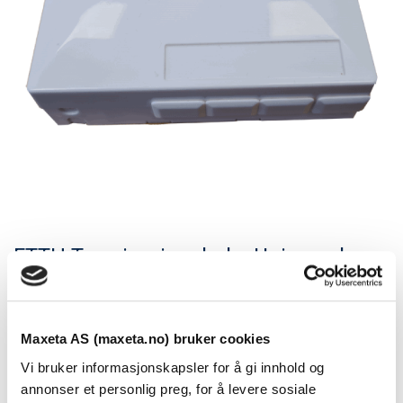
FTTH Termineringsboks Universal
Se dokumenter
Maxeta AS (maxeta.no) bruker cookies
FTTH Termineringsboks 4 port (4xSC Simplex-4xLC
Vi bruker informasjonskapsler for å gi innhold og
Duplex)
annonser et personlig preg, for å levere sosiale
Kan festes på vegg/standard veggboks RS16, på