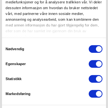
mediefunksjoner og for å analysere trafikken vår. Vi deler
Føringskanaler eller på DIN rail.
dessuten informasjon om hvordan du bruker nettstedet
vårt, med partnerne våre innen sosiale medier,
Forbedret utgave inklusiv støvlokk.
annonsering og analysearbeid, som kan kombinere den
med annen informasjon du har gjort tilgjengelig for dem,
Kun for innvendig montering.
eller som de har samlet inn gjennom din bruk av
tjenestene deres.
Mål: 100x80x30mm
S
Nødvendig
Skal den brukes til kanal må apparatboks bestilles basert
a
m
på kanal som skal brukes i prosjektet.
t
Egenskaper
(Må kjøpes av annen leverandør)
y
k
k
Statistikk
Dokumenter
e
v
Markedsføring
a
FDV Dokumentasjon
l
g