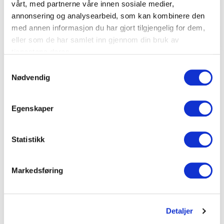
vårt, med partnerne våre innen sosiale medier,
annonsering og analysearbeid, som kan kombinere den
med annen informasjon du har gjort tilgjengelig for dem,
eller som de har samlet inn gjennom din bruk av
tjenestene deres.
S
Nødvendig
a
Se dokumenter
m
t
Egenskaper
y
Dokumenter
k
k
Statistikk
e
FDV Dokumentasjon
v
Markedsføring
a
Produktark
l
g
Detaljer