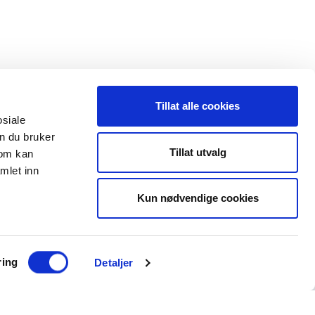
Tillat alle cookies
osiale
n du bruker
 oss
Leveranseområder
Tillat utvalg
som kan
mlet inn
35 91 40 00
Elektroinstallasjon
a@maxeta.no
Kun nødvendige cookies
Elforsyning
Jernbane
Helse og omsorg
ring
Detaljer