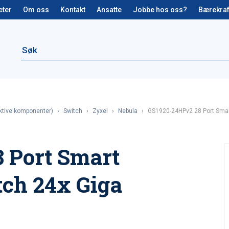
eter
Om oss
Kontakt
Ansatte
Jobbe hos oss?
Bærekraf
aktive komponenter)
›
Switch
›
Zyxel
›
Nebula
›
GS1920-24HPv2 28 Port Sma
 Port Smart
ch 24x Giga