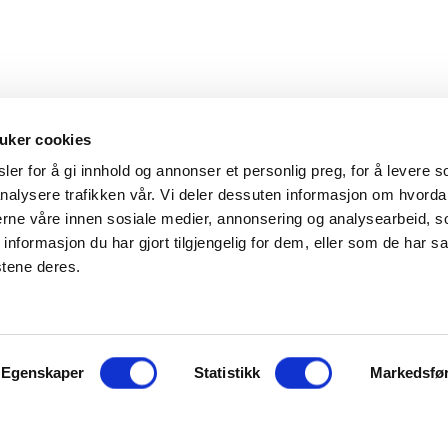
uker cookies
er for å gi innhold og annonser et personlig preg, for å levere s
nalysere trafikken vår. Vi deler dessuten informasjon om hvorda
Hovedkontor
Kontakt
nerne våre innen sosiale medier, annonsering og analysearbeid, 
formasjon du har gjort tilgjengelig for dem, eller som de har sa
Maxeta AS
Telefon:
+47 
stene deres.
Amtmand Aallsgate 89
Epost:
maxet
N-3716 Skien - Norge
Åpningstider
Egenskaper
Man - fre 0800 - 1600
Statistikk
Markedsfø