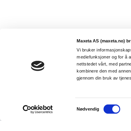
Maxeta AS (maxeta.no) br
Vi bruker informasjonskapsl
mediefunksjoner og for å a
nettstedet vårt, med part
kombinere den med annen in
Maxeta AS har forsynt Norge med elektro-tekniske
gjennom din bruk av tjene
produkter helt siden 1960.
The Trancperancy Act
S
© 2026 Maxeta AS. Alle rettigheter reservert.
Nødvendig
a
m
t