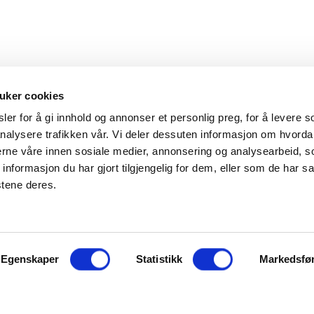
uker cookies
er for å gi innhold og annonser et personlig preg, for å levere s
nalysere trafikken vår. Vi deler dessuten informasjon om hvorda
Hovedkontor
Kontakt
nerne våre innen sosiale medier, annonsering og analysearbeid, 
formasjon du har gjort tilgjengelig for dem, eller som de har sa
Maxeta AS
Telefon:
+47 
stene deres.
Amtmand Aallsgate 89
Epost:
maxet
N-3716 Skien - Norge
Åpningstider
Egenskaper
Man - fre 0800 - 1600
Statistikk
Markedsfø