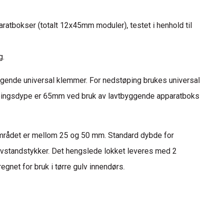
paratbokser (totalt 12x45mm moduler), testet i henhold til
g.
ølgende universal klemmer. For nedstøping brukes universal
ngsdype er 65mm ved bruk av lavtbyggende apparatboks
mrådet er mellom 25 og 50 mm. Standard dybde for
vstandstykker. Det hengslede lokket leveres med 2
egnet for bruk i tørre gulv innendørs.