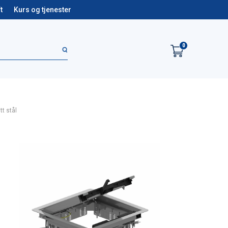
t
Kurs og tjenester
0
tt stål