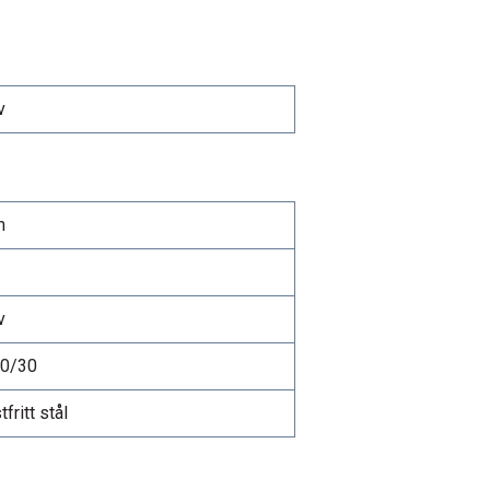
v
m
v
20/30
fritt stål