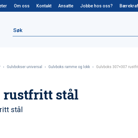
eter
Om oss
Kontakt
Ansatte
Jobbe hos oss?
Bærekraf
r
›
Gulvbokser universal
›
Gulvboks ramme og lokk
›
Gulvboks 307×307 rustfri
ustfritt stål
tt stål