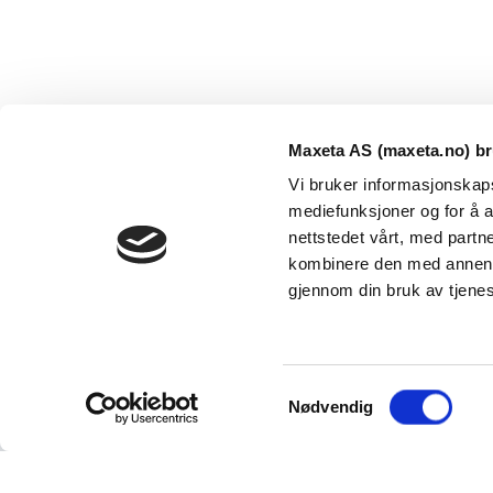
Maxeta AS (maxeta.no) br
Vi bruker informasjonskapsl
mediefunksjoner og for å a
nettstedet vårt, med part
kombinere den med annen in
Maxeta AS har forsynt Norge med elektro-tekniske
gjennom din bruk av tjene
produkter helt siden 1960.
The Trancperancy Act
S
© 2026 Maxeta AS. Alle rettigheter reservert.
Nødvendig
a
m
t