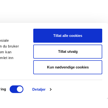
Tillat alle cookies
osiale
n du bruker
 oss
Leveranseområder
Tillat utvalg
som kan
mlet inn
35 91 40 00
Elektroinstallasjon
a@maxeta.no
Kun nødvendige cookies
Elforsyning
Jernbane
Helse og omsorg
ring
Detaljer