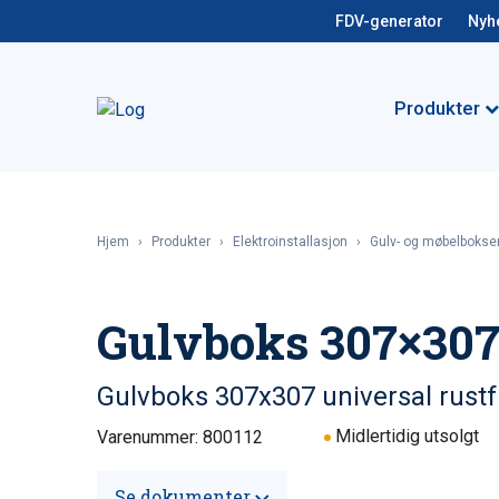
FDV-generator
Nyh
Produkter
Hjem
›
Produkter
›
Elektroinstallasjon
›
Gulv- og møbelbokse
Gulvboks 307×307 r
Gulvboks 307x307 universal rustfri
Midlertidig utsolgt
Varenummer: 800112
Se dokumenter