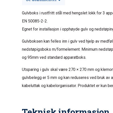
Gulvboks i rustfritt stål med hengslet lokk for 3 ap
EN 50085-2-2.
Egnet for installasjon i opphøyde gulv og nedstøpin
Gulvboksen kan felles inn i gulv ved hjelp av medf
nedstøpigsboks m/formelement. Minimum nedstøpi
og 95mm ved standard apparatboks.
Utsparing i gulv skal være 270 × 270 mm og klemo
gulvbelegg er 5 mm og kan reduseres ved bruk av a
kabeluttak og kabelorganisator. Produktet er kun ber
Teknisk informasjon