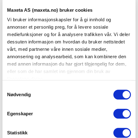
– type jordklemme
Maxeta AS (maxeta.no) bruker cookies
Vi bruker informasjonskapsler for å gi innhold og
Benytt bestillingsskjema for spesifikasjon av komplett
annonser et personlig preg, for å levere sosiale
apparat.
mediefunksjoner og for å analysere trafikken vår. Vi deler
dessuten informasjon om hvordan du bruker nettstedet
vårt, med partnerne våre innen sosiale medier,
Dokumenter
annonsering og analysearbeid, som kan kombinere den
med annen informasjon du har gjort tilgjengelig for dem,
eller som de har samlet inn gjennom din bruk av
FDV Dokumentasjon
tjenestene deres.
S
Nødvendig
a
Produktark
m
t
Egenskaper
Bestillingsskjema
y
k
k
Statistikk