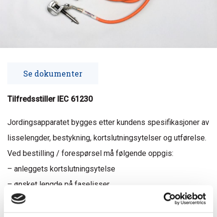
Se dokumenter
Tilfredsstiller IEC 61230
Jordingsapparatet bygges etter kundens spesifikasjoner av
lisselengder, bestykning, kortslutningsytelser og utførelse.
Ved bestilling / forespørsel må følgende oppgis:
– anleggets kortslutningsytelse
– ønsket lengde på faselisser
– ønsket lengde på jordlisse
– type faseklemmer