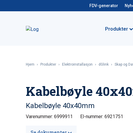
FDV-generator
Nyh
Produkter
Hjem
›
Produkter
›
Elektroinstallasjon
›
dGlink
›
Skap og Da
Kabelbøyle 40x
Kabelbøyle 40x40mm
Varenummer: 6999911
El-nummer: 6921751
Se dokumenter