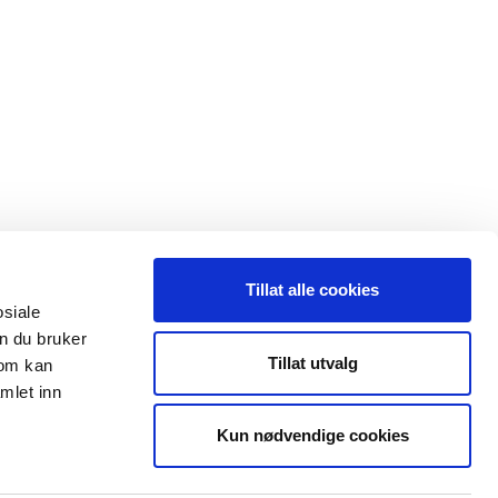
Tillat alle cookies
osiale
n du bruker
 oss
Leveranseområder
Tillat utvalg
som kan
mlet inn
35 91 40 00
Elektroinstallasjon
a@maxeta.no
Kun nødvendige cookies
Elforsyning
Jernbane