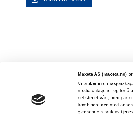
Maxeta AS (maxeta.no) br
Vi bruker informasjonskapsl
mediefunksjoner og for å a
nettstedet vårt, med part
kombinere den med annen in
Maxeta AS har forsynt Norge med elektro-tekniske
gjennom din bruk av tjene
produkter helt siden 1960.
The Trancperancy Act