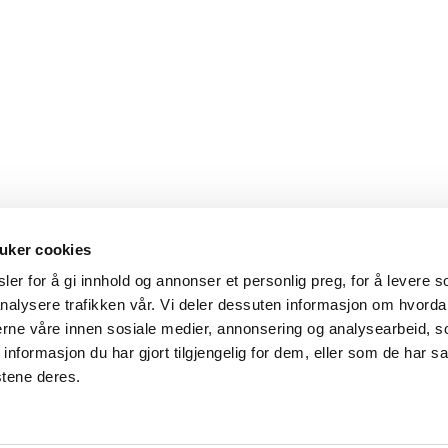
uker cookies
er for å gi innhold og annonser et personlig preg, for å levere s
nalysere trafikken vår. Vi deler dessuten informasjon om hvorda
Hovedkontor
Kontakt
nerne våre innen sosiale medier, annonsering og analysearbeid, 
formasjon du har gjort tilgjengelig for dem, eller som de har sa
Maxeta AS
Telefon:
+47 
stene deres.
Amtmand Aallsgate 89
Epost:
maxet
N-3716 Skien - Norge