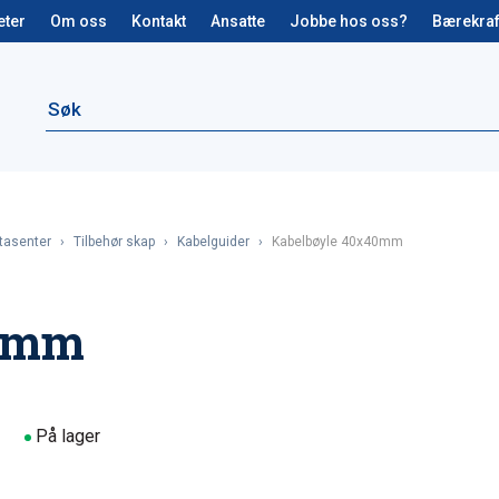
eter
Om oss
Kontakt
Ansatte
Jobbe hos oss?
Bærekraf
tasenter
›
Tilbehør skap
›
Kabelguider
›
Kabelbøyle 40x40mm
40mm
På lager