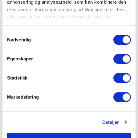
annonsering og analysearbeid, som kan kombinere den
– Festes på 19 » stolper
med annen informasjon du har gjort tilgjengelig for dem,
eller som de har samlet inn gjennom din bruk av
– Dimensjon: 65 x 145 mm
tjenestene deres.
– Svart RAL 9005
S
– Sett med 6 stk
Nødvendig
a
m
t
Dokumenter
Egenskaper
y
k
k
Statistikk
FDV Dokumentasjon
e
v
Markedsføring
a
Produktark
l
g
Detaljer
LEGG TIL I KURV