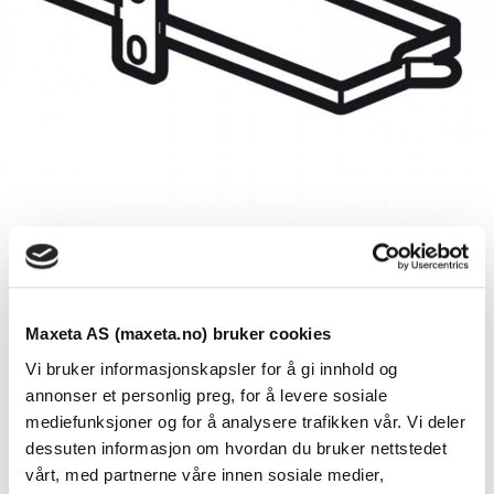
Kabelbøyle for skap B=800mm, set à 6
Maxeta AS (maxeta.no) bruker cookies
stk.
Vi bruker informasjonskapsler for å gi innhold og
Se dokumenter
annonser et personlig preg, for å levere sosiale
mediefunksjoner og for å analysere trafikken vår. Vi deler
dessuten informasjon om hvordan du bruker nettstedet
Linkeo kabelbøyle:
vårt, med partnerne våre innen sosiale medier,
– For skapbredde 800 mm