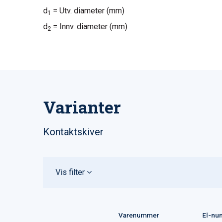
d
= Utv. diameter (mm)
1
d
= Innv. diameter (mm)
2
Varianter
Kontaktskiver
Vis filter
Varenummer
El-nu