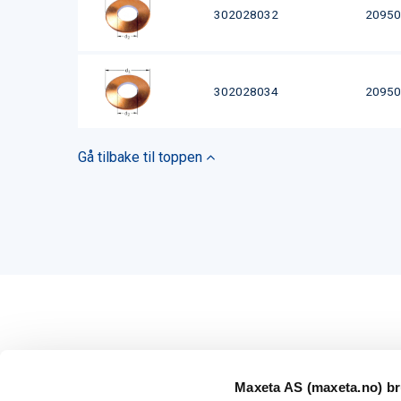
302028032
20950
302028034
20950
Gå tilbake til toppen
Maxeta AS (maxeta.no) br