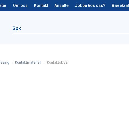
eter
Om oss
Kontakt
Ansatte
Jobbe hos oss?
Bærekraf
essing
›
Kontaktmateriell
›
Kontaktskiver