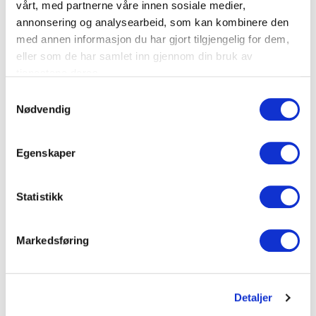
vårt, med partnerne våre innen sosiale medier,
annonsering og analysearbeid, som kan kombinere den
Tverrsnitt (mm²)
120
med annen informasjon du har gjort tilgjengelig for dem,
Diameter (Ø mm)
14,2
eller som de har samlet inn gjennom din bruk av
tjenestene deres.
Belastning min./maks (kN)
3 / 25
S
Nødvendig
a
Dokumenter
m
t
Egenskaper
y
k
FDV Dokumentasjon
k
Statistikk
e
Produktark
v
Markedsføring
a
l
g
LEGG TIL I KURV
Detaljer