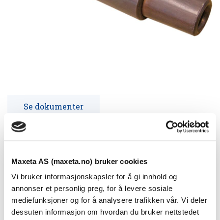
Se dokumenter
For bæreline Cu og Bz.
Min bruddlast, kropp: 80kN
Maxeta AS (maxeta.no) bruker cookies
Vi bruker informasjonskapsler for å gi innhold og
Teknisk informasjon
annonser et personlig preg, for å levere sosiale
mediefunksjoner og for å analysere trafikken vår. Vi deler
dessuten informasjon om hvordan du bruker nettstedet
Spesifikasjoner