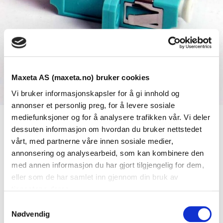
Maxeta AS (maxeta.no) bruker cookies
Vi bruker informasjonskapsler for å gi innhold og
annonser et personlig preg, for å levere sosiale
mediefunksjoner og for å analysere trafikken vår. Vi deler
dessuten informasjon om hvordan du bruker nettstedet
Se dokumenter
vårt, med partnerne våre innen sosiale medier,
annonsering og analysearbeid, som kan kombinere den
med annen informasjon du har gjort tilgjengelig for dem,
Dokumenter
eller som de har samlet inn gjennom din bruk av
tjenestene deres.
S
FDV Dokumentasjon
Nødvendig
a