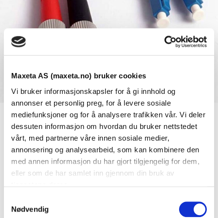
Maxeta AS (maxeta.no) bruker cookies
Vi bruker informasjonskapsler for å gi innhold og
annonser et personlig preg, for å levere sosiale
mediefunksjoner og for å analysere trafikken vår. Vi deler
dessuten informasjon om hvordan du bruker nettstedet
Se dokumenter
vårt, med partnerne våre innen sosiale medier,
annonsering og analysearbeid, som kan kombinere den
med annen informasjon du har gjort tilgjengelig for dem,
Dokumenter
eller som de har samlet inn gjennom din bruk av
tjenestene deres.
S
FDV Dokumentasjon
Nødvendig
a