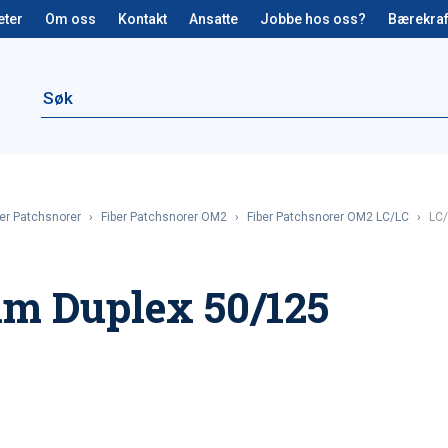
eter
Om oss
Kontakt
Ansatte
Jobbe hos oss?
Bærekraf
ber Patchsnorer
›
Fiber Patchsnorer OM2
›
Fiber Patchsnorer OM2 LC/LC
›
LC/
1m Duplex 50/125