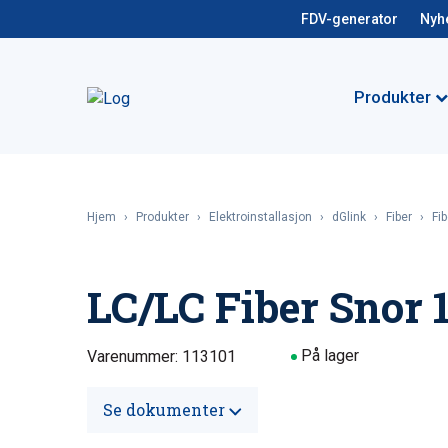
FDV-generator
Nyh
Produkter
Hjem
›
Produkter
›
Elektroinstallasjon
›
dGlink
›
Fiber
›
Fi
LC/LC Fiber Snor 
På lager
Varenummer: 113101
Se dokumenter