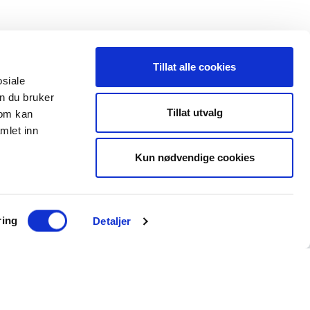
Tillat alle cookies
osiale
n du bruker
 oss
Leveranseområder
Tillat utvalg
som kan
mlet inn
35 91 40 00
Elektroinstallasjon
a@maxeta.no
Kun nødvendige cookies
Elforsyning
Jernbane
Helse og omsorg
ring
Detaljer