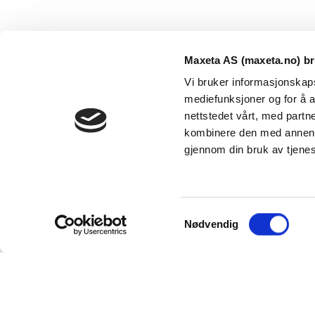
Maxeta AS (maxeta.no) br
Vi bruker informasjonskapsl
mediefunksjoner og for å a
nettstedet vårt, med part
kombinere den med annen in
Maxeta AS har forsynt Norge med elektro-tekniske
gjennom din bruk av tjene
produkter helt siden 1960.
The Trancperancy Act
S
© 2026 Maxeta AS. Alle rettigheter reservert.
Nødvendig
a
m
t
y
Vi bruker informasjonskapsler (cookies). Ved at du fortset
dette.
Les mer om personvern og vårt bruk av informas
k