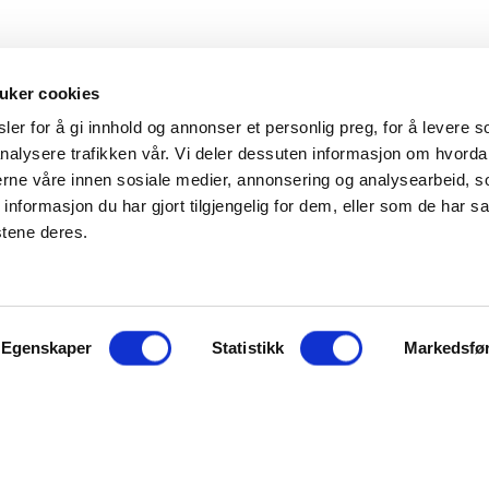
uker cookies
er for å gi innhold og annonser et personlig preg, for å levere s
nalysere trafikken vår. Vi deler dessuten informasjon om hvorda
Hovedkontor
Kontakt
nerne våre innen sosiale medier, annonsering og analysearbeid, 
formasjon du har gjort tilgjengelig for dem, eller som de har sa
Maxeta AS
Telefon:
+47 
stene deres.
Amtmand Aallsgate 89
Epost:
maxet
N-3716 Skien - Norge
Åpningstider
Egenskaper
Man - fre 0800 - 1600
Statistikk
Markedsfø
ter å bruke maxeta.no, forutsetter vi at du samtykker til
jonskapsler her.