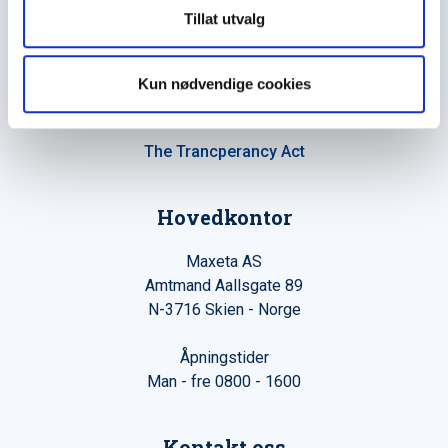
Tillat utvalg
Maxeta AS har forsynt Norge med elektro-tekniske
Kun nødvendige cookies
produkter helt siden 1960.
The Trancperancy Act
Hovedkontor
Maxeta AS
Amtmand Aallsgate 89
N-3716 Skien - Norge
Åpningstider
Man - fre 0800 - 1600
Kontakt oss