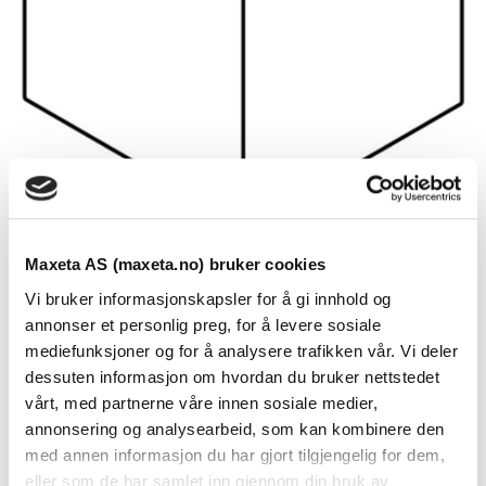
Maxeta AS (maxeta.no) bruker cookies
Logix 190x50 utvendig hjørne,
Vi bruker informasjonskapsler for å gi innhold og
justérbart, Polarhvitt
annonser et personlig preg, for å levere sosiale
mediefunksjoner og for å analysere trafikken vår. Vi deler
Se dokumenter
dessuten informasjon om hvordan du bruker nettstedet
vårt, med partnerne våre innen sosiale medier,
Logix 190×50 utvendig hjørne, justérbart, Polarhvitt. Logix
annonsering og analysearbeid, som kan kombinere den
med annen informasjon du har gjort tilgjengelig for dem,
Universal har samme dimensjoner som Logix 45 og
eller som de har samlet inn gjennom din bruk av