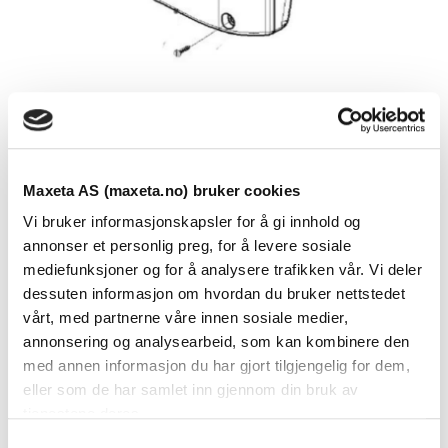
Logix, endestykke 85x50, SORT
Maxeta AS (maxeta.no) bruker cookies
Vi bruker informasjonskapsler for å gi innhold og
Se dokumenter
annonser et personlig preg, for å levere sosiale
mediefunksjoner og for å analysere trafikken vår. Vi deler
Logix, endestykke 85×50, SORT
dessuten informasjon om hvordan du bruker nettstedet
vårt, med partnerne våre innen sosiale medier,
annonsering og analysearbeid, som kan kombinere den
Dokumenter
med annen informasjon du har gjort tilgjengelig for dem,
eller som de har samlet inn gjennom din bruk av
tjenestene deres.
FDV Dokumentasjon
S