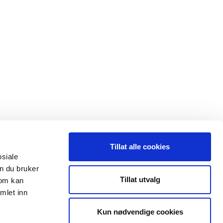
Tillat alle cookies
osiale
n du bruker
 oss
Leveranseområder
Tillat utvalg
som kan
mlet inn
35 91 40 00
Elektroinstallasjon
a@maxeta.no
Kun nødvendige cookies
Elforsyning