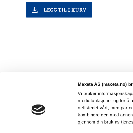
LEGG TIL I KURV
Maxeta AS (maxeta.no) br
Vi bruker informasjonskapsl
mediefunksjoner og for å a
nettstedet vårt, med part
kombinere den med annen in
Maxeta AS har forsynt Norge med elektro-tekniske
gjennom din bruk av tjene
produkter helt siden 1960.