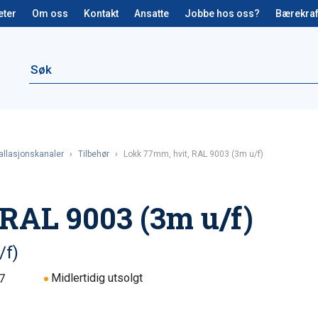
eter
Om oss
Kontakt
Ansatte
Jobbe hos oss?
Bærekraf
allasjonskanaler
›
Tilbehør
›
Lokk 77mm, hvit, RAL 9003 (3m u/f)
RAL 9003 (3m u/f)
/f)
Midlertidig utsolgt
7