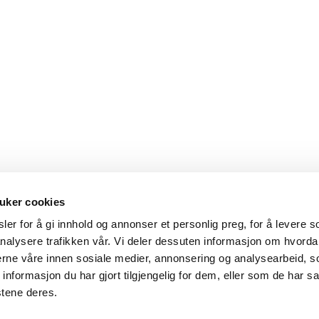
uker cookies
er for å gi innhold og annonser et personlig preg, for å levere s
nalysere trafikken vår. Vi deler dessuten informasjon om hvorda
Hovedkontor
Kontakt
nerne våre innen sosiale medier, annonsering og analysearbeid, 
formasjon du har gjort tilgjengelig for dem, eller som de har sa
Maxeta AS
Telefon:
+47 
stene deres.
Amtmand Aallsgate 89
Epost:
maxet
N-3716 Skien - Norge