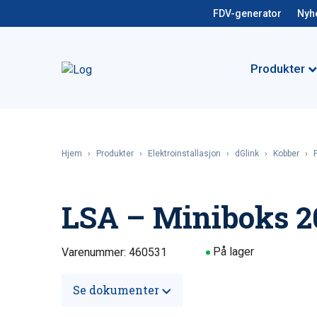
FDV-generator
Nyh
Produkter
Hjem
›
Produkter
›
Elektroinstallasjon
›
dGlink
›
Kobber
›
LSA – Miniboks 20
På lager
Varenummer: 460531
Se dokumenter