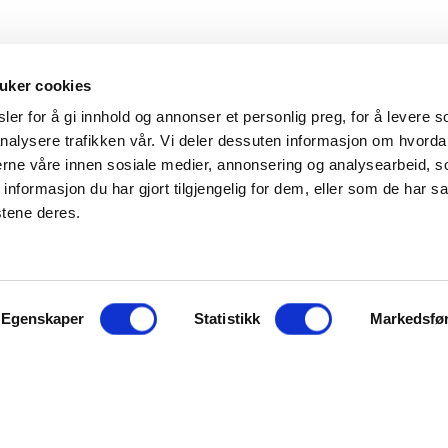
uker cookies
er for å gi innhold og annonser et personlig preg, for å levere s
nalysere trafikken vår. Vi deler dessuten informasjon om hvorda
Hovedkontor
Kontakt
nerne våre innen sosiale medier, annonsering og analysearbeid, 
formasjon du har gjort tilgjengelig for dem, eller som de har sa
Maxeta AS
Telefon:
+47 
stene deres.
Amtmand Aallsgate 89
Epost:
maxet
N-3716 Skien - Norge
Åpningstider
Egenskaper
Man - fre 0800 - 1600
Statistikk
Markedsfø
ter å bruke maxeta.no, forutsetter vi at du samtykker til
jonskapsler her.