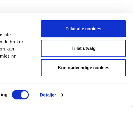
Tillat alle cookies
osiale
n du bruker
 oss
Leveranseområder
Tillat utvalg
som kan
mlet inn
35 91 40 00
Elektroinstallasjon
a@maxeta.no
Kun nødvendige cookies
Elforsyning
Jernbane
Helse og omsorg
ring
Detaljer