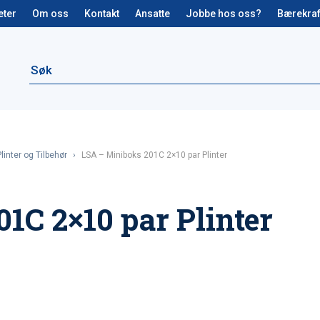
eter
Om oss
Kontakt
Ansatte
Jobbe hos oss?
Bærekraf
Plinter og Tilbehør
›
LSA – Miniboks 201C 2×10 par Plinter
1C 2×10 par Plinter