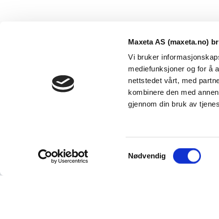
Maxeta AS (maxeta.no) br
Vi bruker informasjonskapsl
mediefunksjoner og for å a
nettstedet vårt, med part
kombinere den med annen in
Maxeta AS har forsynt Norge med elektro-tekniske
gjennom din bruk av tjene
produkter helt siden 1960.
The Trancperancy Act
S
© 2026 Maxeta AS. Alle rettigheter reservert.
Nødvendig
a
m
t
y
Vi bruker informasjonskapsler (cookies). Ved at du fortset
dette.
Les mer om personvern og vårt bruk av informas
k