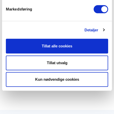
v
Standard lengde (m)
3
Markedsføring
a
l
Dokumenter
g
Detaljer
FDV Dokumentasjon
Tillat alle cookies
Produktark
Tillat utvalg
LEGG TIL I KURV
Kun nødvendige cookies