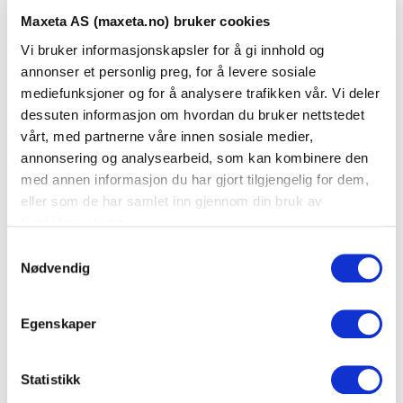
Maxeta AS (maxeta.no) bruker cookies
Teknisk informasjon
Vi bruker informasjonskapsler for å gi innhold og
annonser et personlig preg, for å levere sosiale
mediefunksjoner og for å analysere trafikken vår. Vi deler
Tekniske data
dessuten informasjon om hvordan du bruker nettstedet
Utførelse
PVC
vårt, med partnerne våre innen sosiale medier,
annonsering og analysearbeid, som kan kombinere den
Farge
Sort
med annen informasjon du har gjort tilgjengelig for dem,
eller som de har samlet inn gjennom din bruk av
Fargekode
RAL9010
tjenestene deres.
S
Med beskyttelsefolie
Ja
Nødvendig
a
Halogenfri
Nei
m
t
Egenskaper
y
Størrelse
k
k
Statistikk
Bredde (mm)
45
e