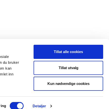
Tillat alle cookies
osiale
n du bruker
 oss
Leveranseområder
Tillat utvalg
som kan
mlet inn
35 91 40 00
Elektroinstallasjon
a@maxeta.no
Kun nødvendige cookies
Elforsyning
Jernbane
Helse og omsorg
ring
Detaljer