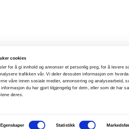
uker cookies
er for å gi innhold og annonser et personlig preg, for å levere s
nalysere trafikken vår. Vi deler dessuten informasjon om hvorda
Hovedkontor
Kontakt
nerne våre innen sosiale medier, annonsering og analysearbeid, 
formasjon du har gjort tilgjengelig for dem, eller som de har sa
Maxeta AS
Telefon:
+47 
stene deres.
Amtmand Aallsgate 89
Epost:
maxet
N-3716 Skien - Norge
Åpningstider
Egenskaper
Man - fre 0800 - 1600
Statistikk
Markedsfø