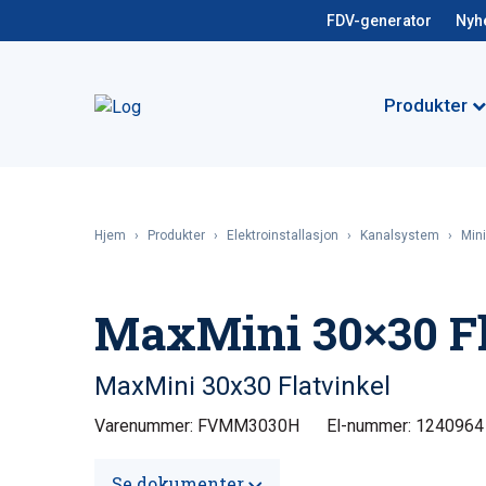
FDV-generator
Nyh
Produkter
Hjem
›
Produkter
›
Elektroinstallasjon
›
Kanalsystem
›
Mini
MaxMini 30×30 Fl
MaxMini 30x30 Flatvinkel
Varenummer: FVMM3030H
El-nummer: 1240964
Se dokumenter