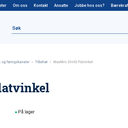
eter
Om oss
Kontakt
Ansatte
Jobbe hos oss?
Bærekraf
- og føringskanaler
›
Tilbehør
›
MaxMini 30×30 Flatvinkel
atvinkel
På lager