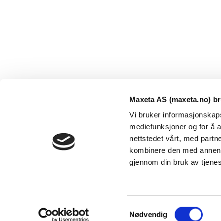
Maxeta AS (maxeta.no) br
Vi bruker informasjonskapsl
mediefunksjoner og for å a
nettstedet vårt, med part
kombinere den med annen in
Maxeta AS har forsynt Norge med elektro-tekniske
gjennom din bruk av tjene
produkter helt siden 1960.
The Trancperancy Act
S
© 2026 Maxeta AS. Alle rettigheter reservert.
Nødvendig
a