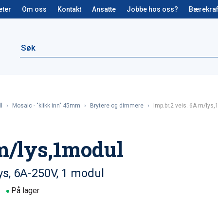
eter
Om oss
Kontakt
Ansatte
Jobbe hos oss?
Bærekraf
l
›
Mosaic - "klikk inn" 45mm
›
Brytere og dimmere
›
Imp.br.2 veis. 6A m/lys
 m/lys,1modul
ys, 6A-250V, 1 modul
På lager