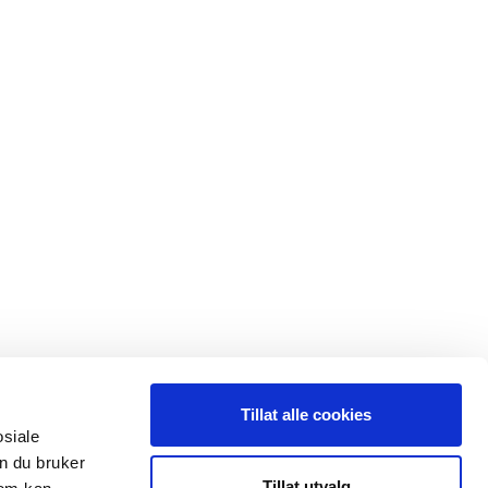
Tillat alle cookies
osiale
n du bruker
 oss
Leveranseområder
Tillat utvalg