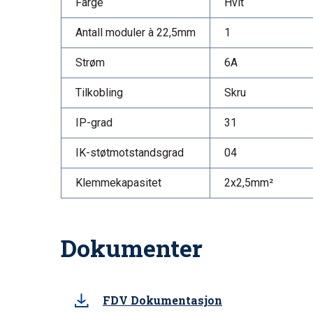
Farge
Hvit
Antall moduler à 22,5mm
1
Strøm
6A
Tilkobling
Skru
IP-grad
31
IK-støtmotstandsgrad
04
Klemmekapasitet
2x2,5mm²
Dokumenter
FDV Dokumentasjon