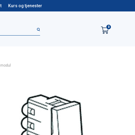
t
Kurs og tjenester
0
,1modul