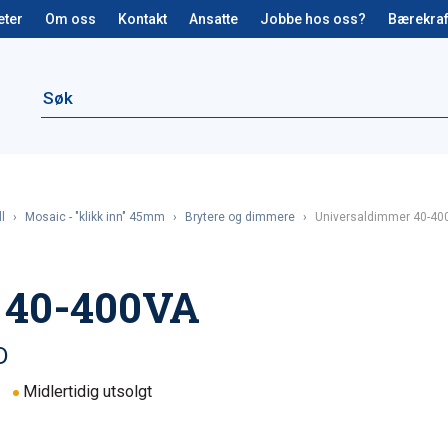
eter
Om oss
Kontakt
Ansatte
Jobbe hos oss?
Bærekraf
l
›
Mosaic - "klikk inn" 45mm
›
Brytere og dimmere
›
Universaldimmer 40-40
 40-400VA
D
Midlertidig utsolgt