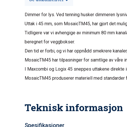
Dimmer for lys. Ved tenning husker dimmeren lysniv
Uttak i 45 mm, som MosaicTM45, har gjort det mulig
Tidligere var vi avhengige av minimum 80 mm kanalå
beregnet for veggbokser.
Den tid er forbi, og vi har oppnådd smekrere kanaler
MosaicTM45 har tilpasninger for samtlige av våre in
I Maxcombi og Logix 45 sneppes uttakene direkte 
MosaicTM45 produserer materiell med standarder for
Teknisk informasjon
Spesifikasjoner