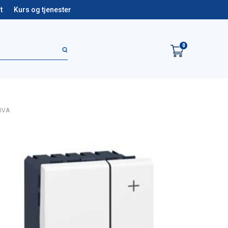
t
Kurs og tjenester
0
0VA