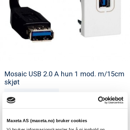
Mosaic USB 2.0 A hun 1 mod. m/15cm
skjøt
Se dokumenter
USB 2.0 A hun for montasje i kanal. Skjøteprinsipp.
Uttak i 45 mm, som MosaicTM45, har gjort det mulig å
Maxeta AS (maxeta.no) bruker cookies
redusere kanaldimensjonene betraktelig.
Vi bruker informasjonskapsler for å gi innhold og