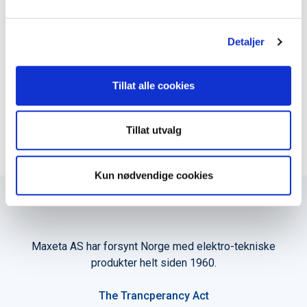
l
g
Produktark
Detaljer
Tillat alle cookies
LEGG TIL I KURV
Tillat utvalg
Kun nødvendige cookies
Maxeta AS har forsynt Norge med elektro-tekniske
produkter helt siden 1960.
The Trancperancy Act