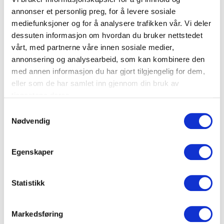
annonser et personlig preg, for å levere sosiale
Tidligere var vi avhengige av minimum 80 mm kanalåpning,
mediefunksjoner og for å analysere trafikken vår. Vi deler
bokser og kombirammer, og vi benyttet materiell beregnet
dessuten informasjon om hvordan du bruker nettstedet
for veggbokser.
vårt, med partnerne våre innen sosiale medier,
annonsering og analysearbeid, som kan kombinere den
Den tid er forbi, og vi har oppnådd smekrere kanaler,
med annen informasjon du har gjort tilgjengelig for dem,
raskere montasje, og vesentlig mindre lagerhold.
eller som de har samlet inn gjennom din bruk av
MosaicTM45 har tilpasninger for samtlige av våre
tjenestene deres.
installasjonskanaler.
S
Nødvendig
a
I Maxcombi og Logix 45 sneppes uttakene direkte inn uten
m
bruk av bokser og kombirammer.
t
Egenskaper
y
k
Dokumenter
k
Statistikk
e
v
Markedsføring
FDV Dokumentasjon
a