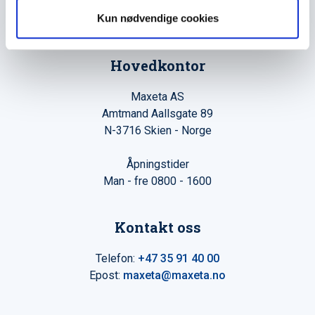
Kun nødvendige cookies
The Trancperancy Act
Hovedkontor
Maxeta AS
Amtmand Aallsgate 89
N-3716 Skien - Norge
Åpningstider
Man - fre 0800 - 1600
Kontakt oss
Telefon:
+47 35 91 40 00
Epost:
maxeta@maxeta.no