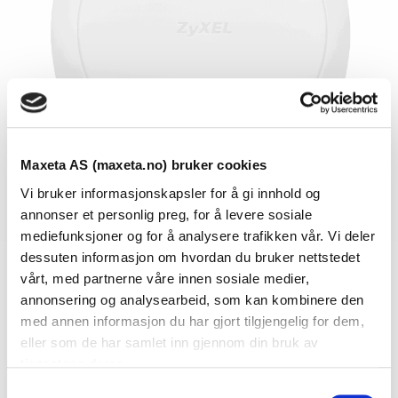
Maxeta AS (maxeta.no) bruker cookies
Vi bruker informasjonskapsler for å gi innhold og
annonser et personlig preg, for å levere sosiale
mediefunksjoner og for å analysere trafikken vår. Vi deler
dessuten informasjon om hvordan du bruker nettstedet
vårt, med partnerne våre innen sosiale medier,
Se dokumenter
annonsering og analysearbeid, som kan kombinere den
med annen informasjon du har gjort tilgjengelig for dem,
eller som de har samlet inn gjennom din bruk av
Dokumenter
tjenestene deres.
S