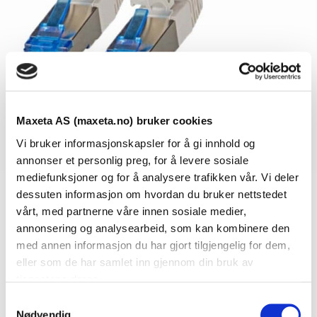
Maxeta AS (maxeta.no) bruker cookies
Vi bruker informasjonskapsler for å gi innhold og
annonser et personlig preg, for å levere sosiale
mediefunksjoner og for å analysere trafikken vår. Vi deler
dessuten informasjon om hvordan du bruker nettstedet
Se dokumenter
vårt, med partnerne våre innen sosiale medier,
annonsering og analysearbeid, som kan kombinere den
med annen informasjon du har gjort tilgjengelig for dem,
Dokumenter
eller som de har samlet inn gjennom din bruk av
tjenestene deres.
S
Nødvendig
FDV Dokumentasjon