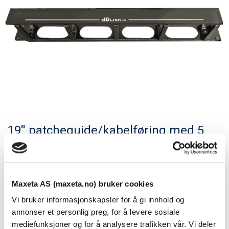
19'' patcheguide/kabelføring med 5
førings bøyler og lokk
Se dokumenter
Maxeta AS (maxeta.no) bruker cookies
dGlink 19″ patcheguide med 5 føringsbøyler i plast med
Vi bruker informasjonskapsler for å gi innhold og
lokk, for et ryddig og pent utseende.
annonser et personlig preg, for å levere sosiale
mediefunksjoner og for å analysere trafikken vår. Vi deler
Bakplaten er produsert i Aluminium med ferdig fester for