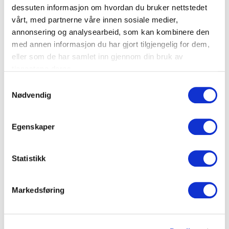
dessuten informasjon om hvordan du bruker nettstedet
19″ montering.
vårt, med partnerne våre innen sosiale medier,
Skruer og muttere for 19″ montering medfølger
annonsering og analysearbeid, som kan kombinere den
med annen informasjon du har gjort tilgjengelig for dem,
Bredde 19″
eller som de har samlet inn gjennom din bruk av
tjenestene deres.
Høyde 1U
S
Dybde 73mm
Nødvendig
a
m
t
Dokumenter
Egenskaper
y
k
k
Statistikk
FDV Dokumentasjon
e
v
Markedsføring
Produktark
a
l
g